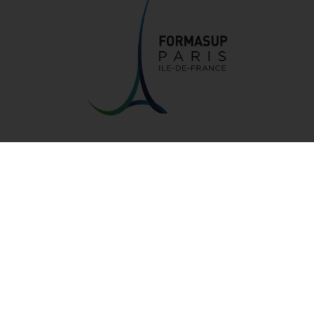
72b, rue de Lourmel
75015 PARIS
01 44 26 23 20
www.formasup-paris.com
Présentation