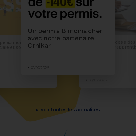
Un permis B moins cher
avec notre partenaire
Proratisation des aides
ipe au mois de
Ornikar
employeurs d'apprentis
iale et solidaire
du décret
01/07/2026
10/12/2025
voir toutes les actualités