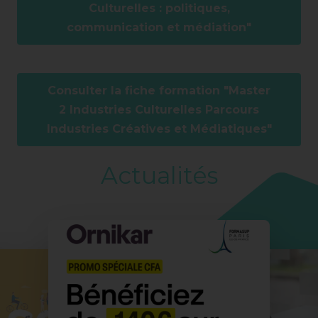
Culturelles : politiques,
communication et médiation"
Consulter la fiche formation "Master
2 Industries Culturelles Parcours
Industries Créatives et Médiatiques"
Actualités