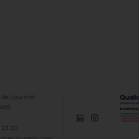
e de Lourmel
ARIS
 23 20
rmasup-paris.com