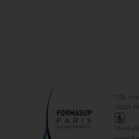
72b, ru
75015 P
01 44 26
www.fo