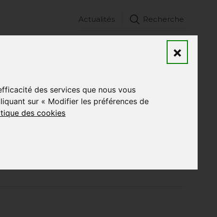
Actualités
Recherche
Nos formations
Alternants
Entreprises
×
’efficacité des services que nous vous
quant sur « Modifier les préférences de
Précédent
-
Suivant
itique des cookies
au Paris pour