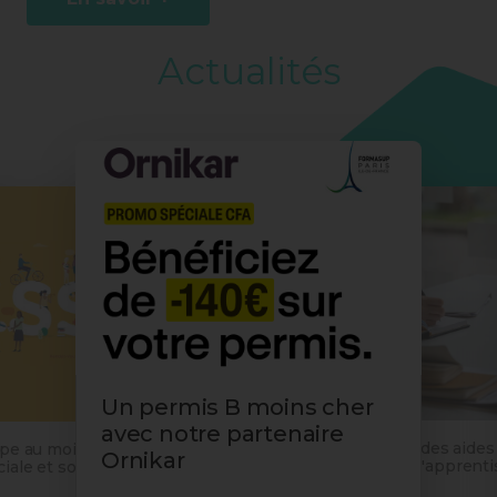
Actualités
Un permis B moins cher
avec notre partenaire
Proratisation des aides
ipe au mois de
Ornikar
employeurs d'apprentis
iale et solidaire
du décret