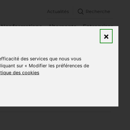
Actualités
Recherche
Nos formations
Alternants
Entreprises
×
’efficacité des services que nous vous
Précédent
-
Suivant
quant sur « Modifier les préférences de
itique des cookies
es partenaires
IDF !