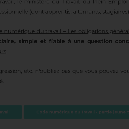
avail, le ministère du Travail, du Plein Empl
sionnelle (dont apprentis, alternants, stagiaires) 
 numérique du travail – Les obligations généra
laire, simple et fiable à une question conce
urs
.
'agression, etc. n'oubliez pas que vous pouvez
é.
avail
Code numérique du travail - partie jeune t