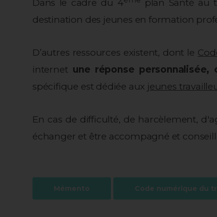
Dans le cadre du 4
plan Santé au tr
destination des jeunes en formation profes
D’autres ressources existent, dont le
Code
internet
une réponse personnalisée, c
spécifique est dédiée aux
jeunes travaille
En cas de difficulté, de harcèlement, d
échanger et être accompagné et conseill
Mémento
Code numérique du tr