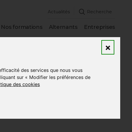
Actualités
Recherche
Nos formations
Alternants
Entreprises
×
Précédent
-
Suivant
’efficacité des services que nous vous
nes essentielles
quant sur « Modifier les préférences de
itique des cookies