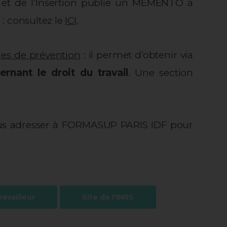
oi et de l’Insertion publie un MEMENTO à
: consultez le
ICI
.
les de prévention
: il permet d’obtenir via
rnant le droit du travail
. Une section
 vous adresser à FORMASUP PARIS IDF pour
ravailleur
Site de l'INRS