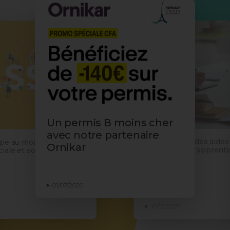
Un permis B moins cher
avec notre partenaire
Proratisation des aides
ipe au mois de
Ornikar
employeurs d'apprentis
iale et solidaire
du décret
01/07/2026
10/12/2025