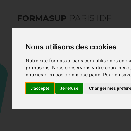
FORMASUP
PARIS IDF
Nous utilisons des cookies
Notre site formasup-paris.com utilise des cooki
12/10/2023
proposons. Nous conservons votre choix pendan
cookies » en bas de chaque page. Pour en savoir 
Consultez le guid
J'accepte
Je refuse
Changer mes préfér
futurs apprentis