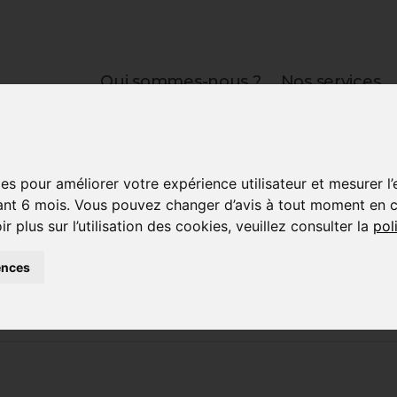
Qui sommes-nous ?
Nos services
es pour améliorer votre expérience utilisateur et mesurer l
t 6 mois. Vous pouvez changer d’avis à tout moment en cli
plus sur l’utilisation des cookies, veuillez consulter la
pol
e interactif pour le
ences
 d'Ile-de-France