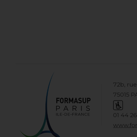
72b, ru
75015 P
01 44 26
www.fo