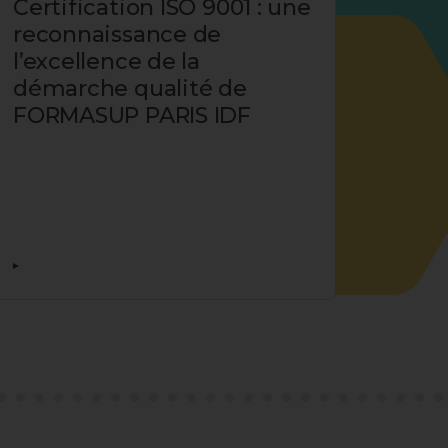
Certification ISO 9001 : une
Reto
reconnaissance de
Expe
l’excellence de la
entr
démarche qualité de
FORMASUP PARIS IDF