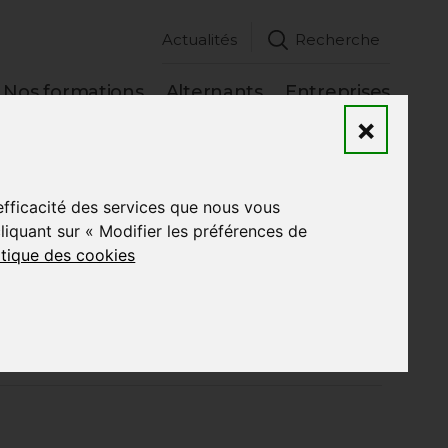
Actualités
Recherche
Nos formations
Alternants
Entreprises
×
’efficacité des services que nous vous
Précédent
-
Suivant
quant sur « Modifier les préférences de
itique des cookies
s apprentis et