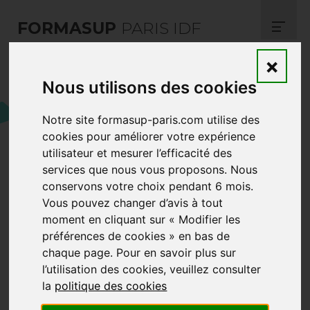
FORMASUP
PARIS IDF
×
Notre Career Center :
Nous utilisons des cookies
JobTeaser
Notre site formasup-paris.com utilise des
cookies pour améliorer votre expérience
utilisateur et mesurer l’efficacité des
services que nous vous proposons. Nous
Déposez, consultez, postulez ! Le career
conservons votre choix pendant 6 mois.
center JobTeaser de FORMASUP PARIS
Vous pouvez changer d’avis à tout
IDF est ouvert aux admis de nos filières et
moment en cliquant sur « Modifier les
aux employeurs.
préférences de cookies » en bas de
chaque page. Pour en savoir plus sur
Admis
: Développez et diversifiez vos
l’utilisation des cookies, veuillez consulter
la
politique des cookies
recherches. Créez votre profil, déposez