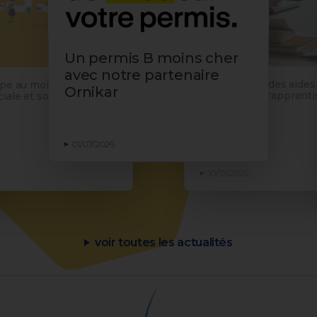
Un permis B moins cher
avec notre partenaire
Proratisation des aides
ipe au mois de
Ornikar
employeurs d'apprentis
iale et solidaire
du décret
01/07/2026
10/12/2025
voir toutes les actualités