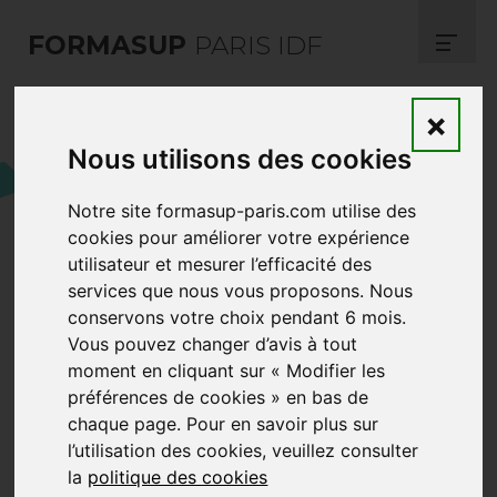
FORMASUP
PARIS IDF
×
Participez à la 12ème
Nous utilisons des cookies
édition de la Semaine de
l’Industrie du 13 novembre
Notre site formasup-paris.com utilise des
cookies pour améliorer votre expérience
au 15 décembre 2023
utilisateur et mesurer l’efficacité des
services que nous vous proposons. Nous
conservons votre choix pendant 6 mois.
Vous pouvez changer d’avis à tout
moment en cliquant sur « Modifier les
préférences de cookies » en bas de
chaque page. Pour en savoir plus sur
l’utilisation des cookies, veuillez consulter
la
politique des cookies