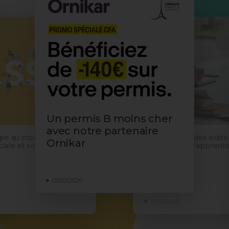
Un permis B moins cher
avec notre partenaire
Proratisation des aides
ipe au mois de
Ornikar
employeurs d'apprentis
iale et solidaire
du décret
01/07/2026
10/12/2025