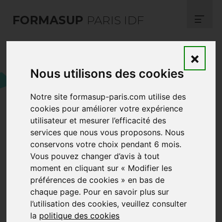
FORMASUP
PARIS IDF
×
En attendant le décret
Nous utilisons des cookies
relatif à l'aide
exceptionnelle, l'aide
Notre site formasup-paris.com utilise des
cookies pour améliorer votre expérience
unique continue de
utilisateur et mesurer l’efficacité des
s'appliquer
services que nous vous proposons. Nous
conservons votre choix pendant 6 mois.
Vous pouvez changer d’avis à tout
moment en cliquant sur « Modifier les
préférences de cookies » en bas de
chaque page. Pour en savoir plus sur
l’utilisation des cookies, veuillez consulter
la
politique des cookies