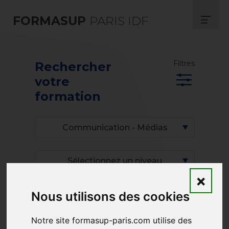
FORMASUP
PARIS IDF
Filtres
Rechercher
votre
formation
Communication - Médias
Sélectionnez un niveau
×
Nous utilisons des cookies
Sélectionnez une université
Notre site formasup-paris.com utilise des
Sélectionnez un établissement