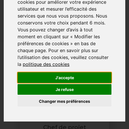
cookies pour améliorer votre expérience
utilisateur et mesurer l’efficacité des
services que nous vous proposons. Nous
Lancer la recherche
conservons votre choix pendant 6 mois.
Vous pouvez changer d’avis à tout
moment en cliquant sur « Modifier les
Voir les domaines
Voir la localisation
préférences de cookies » en bas de
chaque page. Pour en savoir plus sur
38 résultats
l’utilisation des cookies, veuillez consulter
la
politique des cookies
J'accepte
Ecole des Bibliothécaires et
Je refuse
Documentalistes
Titre de niveau 7 (ex I) (Organismes
Changer mes préférences
gestionnaires divers)
Chef de projet